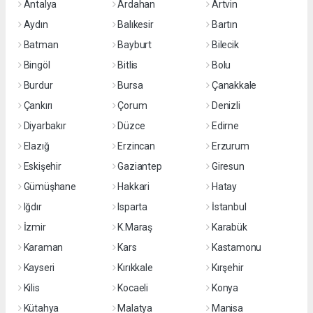
Antalya
Ardahan
Artvin
Aydın
Balıkesir
Bartın
Batman
Bayburt
Bilecik
Bingöl
Bitlis
Bolu
Burdur
Bursa
Çanakkale
Çankırı
Çorum
Denizli
Diyarbakır
Düzce
Edirne
Elazığ
Erzincan
Erzurum
Eskişehir
Gaziantep
Giresun
Gümüşhane
Hakkari
Hatay
Iğdır
Isparta
İstanbul
İzmir
K.Maraş
Karabük
Karaman
Kars
Kastamonu
Kayseri
Kırıkkale
Kırşehir
Kilis
Kocaeli
Konya
Kütahya
Malatya
Manisa