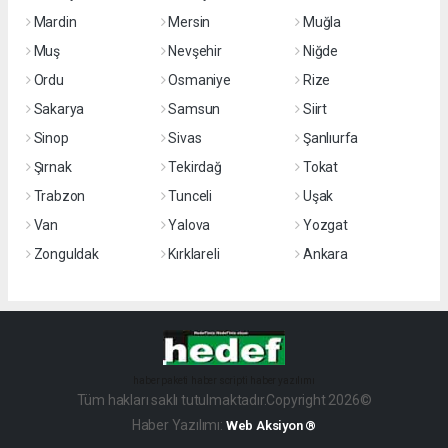
Mardin
Mersin
Muğla
Muş
Nevşehir
Niğde
Ordu
Osmaniye
Rize
Sakarya
Samsun
Siirt
Sinop
Sivas
Şanlıurfa
Şırnak
Tekirdağ
Tokat
Trabzon
Tunceli
Uşak
Van
Yalova
Yozgat
Zonguldak
Kırklareli
Ankara
haber paketi
haber scripti
haber yazılımı
Tüm hakları saklı tutulmaktadır.Copyright 2026©
Haber Yazılımı:
Web Aksiyon ®