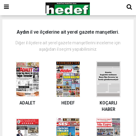
Aydın
il ve ilçelerine ait yerel gazete manşetleri.
Diğer il ilçelere ait yerel gazete manşetlerini inceleme için
aşağıdan il seçimi yapabilirsiniz.
ADALET
HEDEF
KOÇARLI
HABER