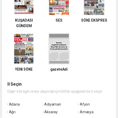
KUŞADASI
SES
SÖKE EKSPRES
GÜNDEM
YENİ SÖKE
gazeteAdi
İl Seçin
Diğer il ile ilgili veriye ulaşmak için lütfen aşağıdan bir il seçin
Adana
Adıyaman
Afyon
Ağrı
Aksaray
Amasya