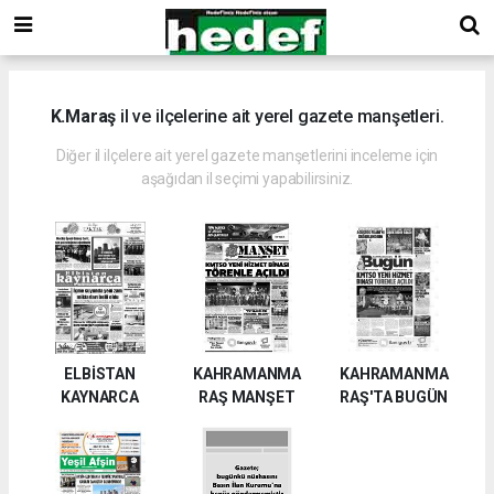
K.Maraş
il ve ilçelerine ait yerel gazete manşetleri.
Diğer il ilçelere ait yerel gazete manşetlerini inceleme için
aşağıdan il seçimi yapabilirsiniz.
ELBİSTAN
KAHRAMANMA
KAHRAMANMA
KAYNARCA
RAŞ MANŞET
RAŞ'TA BUGÜN