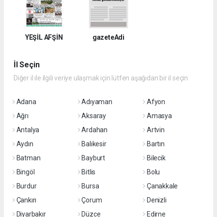
YEŞİL AFŞİN
gazeteAdi
İl Seçin
Diğer il ile ilgili veriye ulaşmak için lütfen aşağıdan bir il seçin
Adana
Adıyaman
Afyon
Ağrı
Aksaray
Amasya
Antalya
Ardahan
Artvin
Aydın
Balıkesir
Bartın
Batman
Bayburt
Bilecik
Bingöl
Bitlis
Bolu
Burdur
Bursa
Çanakkale
Çankırı
Çorum
Denizli
Diyarbakır
Düzce
Edirne