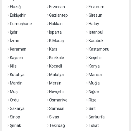
Elazığ
Erzincan
Erzurum
Eskişehir
Gaziantep
Giresun
Gümüşhane
Hakkari
Hatay
Iğdır
Isparta
İstanbul
İzmir
K.Maraş
Karabük
Karaman
Kars
Kastamonu
Kayseri
Kırıkkale
Kırşehir
Kilis
Kocaeli
Konya
Kütahya
Malatya
Manisa
Mardin
Mersin
Muğla
Muş
Nevşehir
Niğde
Ordu
Osmaniye
Rize
Sakarya
Samsun
Siirt
Sinop
Sivas
Şanlıurfa
Şırnak
Tekirdağ
Tokat