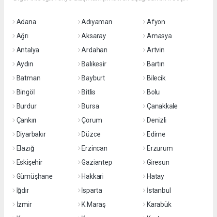
Adana
Adıyaman
Afyon
Ağrı
Aksaray
Amasya
Antalya
Ardahan
Artvin
Aydın
Balıkesir
Bartın
Batman
Bayburt
Bilecik
Bingöl
Bitlis
Bolu
Burdur
Bursa
Çanakkale
Çankırı
Çorum
Denizli
Diyarbakır
Düzce
Edirne
Elazığ
Erzincan
Erzurum
Eskişehir
Gaziantep
Giresun
Gümüşhane
Hakkari
Hatay
Iğdır
Isparta
İstanbul
İzmir
K.Maraş
Karabük