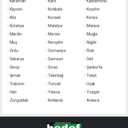
Karaman
Kars
Kastamonu
Kayseri
Kırıkkale
Kırşehir
Kilis
Kocaeli
Konya
Kütahya
Malatya
Manisa
Mardin
Mersin
Muğla
Muş
Nevşehir
Niğde
Ordu
Osmaniye
Rize
Sakarya
Samsun
Siirt
Sinop
Sivas
Şanlıurfa
Şırnak
Tekirdağ
Tokat
Trabzon
Tunceli
Uşak
Van
Yalova
Yozgat
Zonguldak
Kırklareli
Ankara