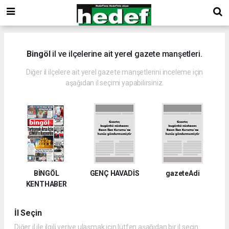
Bingöl
il ve ilçelerine ait yerel gazete manşetleri.
Diğer il ilçelere ait yerel gazete manşetlerini inceleme için
aşağıdan il seçimi yapabilirsiniz.
BİNGÖL
GENÇ HAVADİS
gazeteAdi
KENTHABER
İl Seçin
Diğer il ile ilgili veriye ulaşmak için lütfen aşağıdan bir il seçin