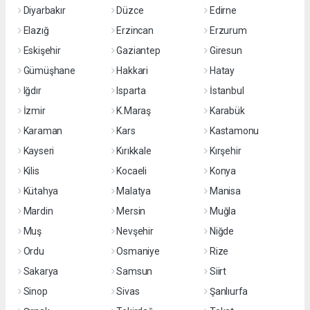
Diyarbakır
Düzce
Edirne
Elazığ
Erzincan
Erzurum
Eskişehir
Gaziantep
Giresun
Gümüşhane
Hakkari
Hatay
Iğdır
Isparta
İstanbul
İzmir
K.Maraş
Karabük
Karaman
Kars
Kastamonu
Kayseri
Kırıkkale
Kırşehir
Kilis
Kocaeli
Konya
Kütahya
Malatya
Manisa
Mardin
Mersin
Muğla
Muş
Nevşehir
Niğde
Ordu
Osmaniye
Rize
Sakarya
Samsun
Siirt
Sinop
Sivas
Şanlıurfa