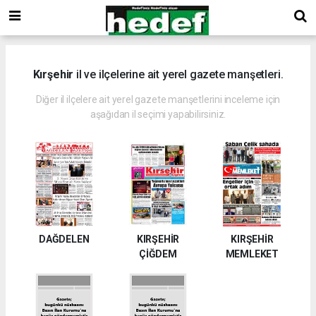
Kırşehir
il ve ilçelerine ait yerel gazete manşetleri.
Diğer il ilçelere ait yerel gazete manşetlerini inceleme için
aşağıdan il seçimi yapabilirsiniz.
DAĞDELEN
KIRŞEHİR
KIRŞEHİR
ÇİĞDEM
MEMLEKET