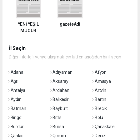
YENİ YEŞİL
gazeteAdi
MUCUR
İl Seçin
Diğer il ile ilgili veriye ulaşmak için lütfen aşağıdan bir il seçin
Adana
Adıyaman
Afyon
Ağrı
Aksaray
Amasya
Antalya
Ardahan
Artvin
Aydın
Balıkesir
Bartın
Batman
Bayburt
Bilecik
Bingöl
Bitlis
Bolu
Burdur
Bursa
Çanakkale
Çankırı
Çorum
Denizli