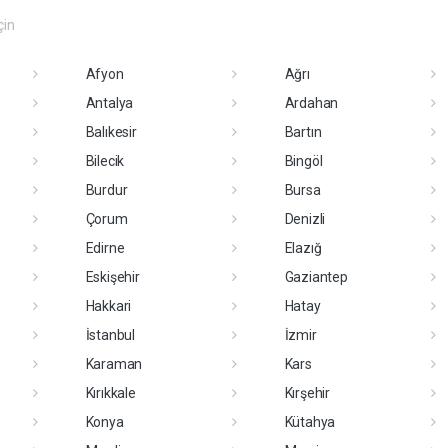
çin
Afyon
Ağrı
Antalya
Ardahan
Balıkesir
Bartın
Bilecik
Bingöl
Burdur
Bursa
Çorum
Denizli
Edirne
Elazığ
Eskişehir
Gaziantep
Hakkari
Hatay
İstanbul
İzmir
Karaman
Kars
Kırıkkale
Kırşehir
Konya
Kütahya