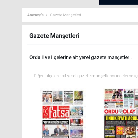
Anasayfa
Gazete Manşetleri
Gazete Manşetleri
Ordu
il ve ilçelerine ait yerel gazete manşetleri.
Diğer il ilçelere ait yerel gazete manşetlerini inceleme iç