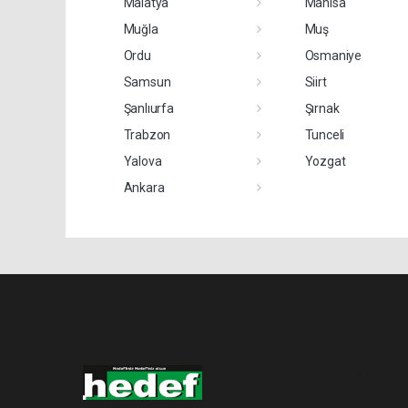
Malatya
Manisa
Muğla
Muş
Ordu
Osmaniye
Samsun
Siirt
Şanlıurfa
Şırnak
Trabzon
Tunceli
Yalova
Yozgat
Ankara
Pro-0.111