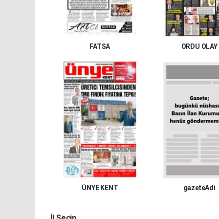
FATSA
ORDU OLAY
ÜNYE KENT
gazeteAdi
İl Seçin