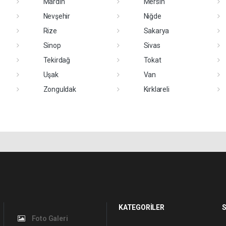
Mardin
Mersin
Nevşehir
Niğde
Rize
Sakarya
Sinop
Sivas
Tekirdağ
Tokat
Uşak
Van
Zonguldak
Kırklareli
KATEGORİLER
S
Foto Galeri