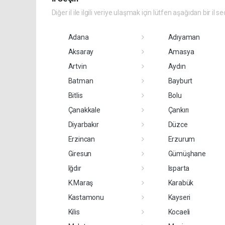
Diğer il ile ilgili veriye ulaşmak için lütfen aşağıdan bir il se
Adana
Adıyaman
Aksaray
Amasya
Artvin
Aydın
Batman
Bayburt
Bitlis
Bolu
Çanakkale
Çankırı
Diyarbakır
Düzce
Erzincan
Erzurum
Giresun
Gümüşhane
Iğdır
Isparta
K.Maraş
Karabük
Kastamonu
Kayseri
Kilis
Kocaeli