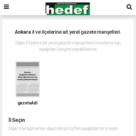
Ankara
il ve ilçelerine ait yerel gazete manşetleri.
Diğer il ilçelere ait yerel gazete manşetlerini inceleme için
aşağıdan il seçimi yapabilirsiniz.
gazeteAdi
İl Seçin
Diğer il ile ilgili veriye ulaşmak için lütfen aşağıdan bir il seçin