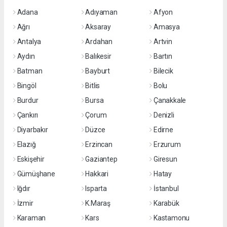
Adana
Adıyaman
Afyon
Ağrı
Aksaray
Amasya
Antalya
Ardahan
Artvin
Aydın
Balıkesir
Bartın
Batman
Bayburt
Bilecik
Bingöl
Bitlis
Bolu
Burdur
Bursa
Çanakkale
Çankırı
Çorum
Denizli
Diyarbakır
Düzce
Edirne
Elazığ
Erzincan
Erzurum
Eskişehir
Gaziantep
Giresun
Gümüşhane
Hakkari
Hatay
Iğdır
Isparta
İstanbul
İzmir
K.Maraş
Karabük
Karaman
Kars
Kastamonu