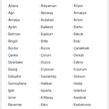
Adana
Adıyaman
Afyon
Ağrı
Aksaray
Amasya
Antalya
Ardahan
Artvin
Aydın
Balıkesir
Bartın
Batman
Bayburt
Bilecik
Bingöl
Bitlis
Bolu
Burdur
Bursa
Çanakkale
Çankırı
Çorum
Denizli
Diyarbakır
Düzce
Edirne
Elazığ
Erzincan
Erzurum
Eskişehir
Gaziantep
Giresun
Gümüşhane
Hakkari
Hatay
Iğdır
Isparta
İstanbul
İzmir
K.Maraş
Karabük
Karaman
Kars
Kastamonu