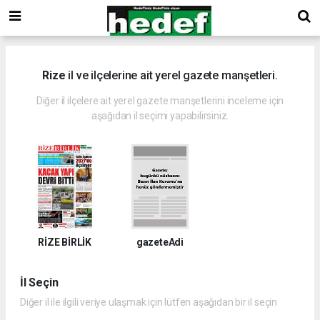
Rize
il ve ilçelerine ait yerel gazete manşetleri.
Diğer il ilçelere ait yerel gazete manşetlerini inceleme için
aşağıdan il seçimi yapabilirsiniz.
RİZE BİRLİK
gazeteAdi
İl Seçin
Diğer il ile ilgili veriye ulaşmak için lütfen aşağıdan bir il seçin