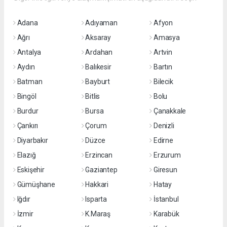
Adana
Adıyaman
Afyon
Ağrı
Aksaray
Amasya
Antalya
Ardahan
Artvin
Aydın
Balıkesir
Bartın
Batman
Bayburt
Bilecik
Bingöl
Bitlis
Bolu
Burdur
Bursa
Çanakkale
Çankırı
Çorum
Denizli
Diyarbakır
Düzce
Edirne
Elazığ
Erzincan
Erzurum
Eskişehir
Gaziantep
Giresun
Gümüşhane
Hakkari
Hatay
Iğdır
Isparta
İstanbul
İzmir
K.Maraş
Karabük