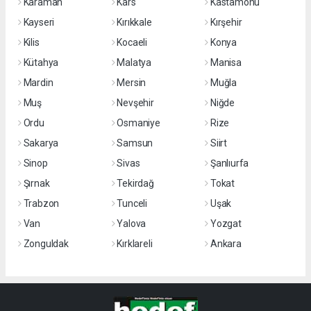
Karaman
Kars
Kastamonu
Kayseri
Kırıkkale
Kırşehir
Kilis
Kocaeli
Konya
Kütahya
Malatya
Manisa
Mardin
Mersin
Muğla
Muş
Nevşehir
Niğde
Ordu
Osmaniye
Rize
Sakarya
Samsun
Siirt
Sinop
Sivas
Şanlıurfa
Şırnak
Tekirdağ
Tokat
Trabzon
Tunceli
Uşak
Van
Yalova
Yozgat
Zonguldak
Kırklareli
Ankara