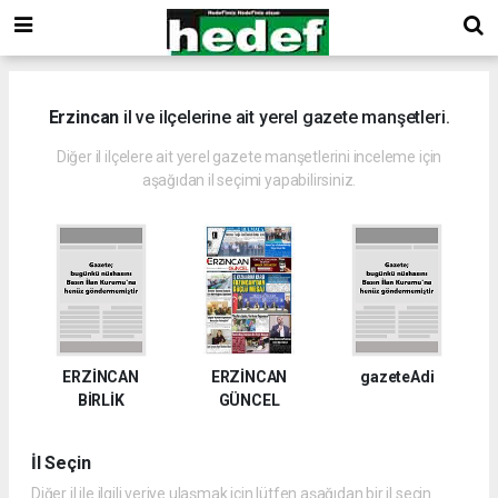
Erzincan
il ve ilçelerine ait yerel gazete manşetleri.
Diğer il ilçelere ait yerel gazete manşetlerini inceleme için
aşağıdan il seçimi yapabilirsiniz.
ERZİNCAN
ERZİNCAN
gazeteAdi
BİRLİK
GÜNCEL
İl Seçin
Diğer il ile ilgili veriye ulaşmak için lütfen aşağıdan bir il seçin